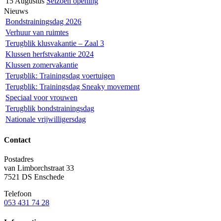
15 Augustus
Seizoen opening
Nieuws
Bondstrainingsdag 2026
Verhuur van ruimtes
Terugblik klusvakantie – Zaal 3
Klussen herfstvakantie 2024
Klussen zomervakantie
Terugblik: Trainingsdag voertuigen
Terugblik: Trainingsdag Sneaky movement
Speciaal voor vrouwen
Terugblik bondstrainingsdag
Nationale vrijwilligersdag
Contact
Postadres
van Limborchstraat 33
7521 DS Enschede
Telefoon
053 431 74 28